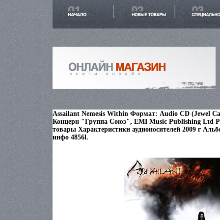
Assailant Nemesis Within Формат: Audio CD (Jewel 
Концерн "Группа Союз", EMI Music Publishing Ltd 
товары Характеристики аудионосителей 2009 г Альб
инфо 4856l.