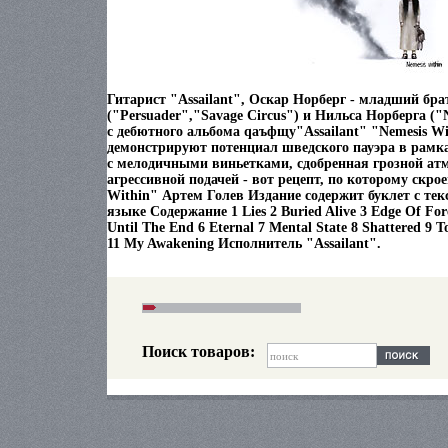
Гитарист "Assailant", Оскар Норберг - младший бр
("Persuader","Savage Circus") и Нильса Норберга ("N
с дебютного альбома qаъфщу"Assailant" "Nemesis Wi
демонстрируют потенциал шведского пауэра в рамка
с мелодичными виньетками, сдобренная грозной ат
агрессивной подачей - вот рецепт, по которому скро
Within" Артем Голев Издание содержит буклет с тек
языке Содержание 1 Lies 2 Buried Alive 3 Edge Of For
Until The End 6 Eternal 7 Mental State 8 Shattered 9 
11 My Awakening Исполнитель "Assailant".
Поиск товаров: