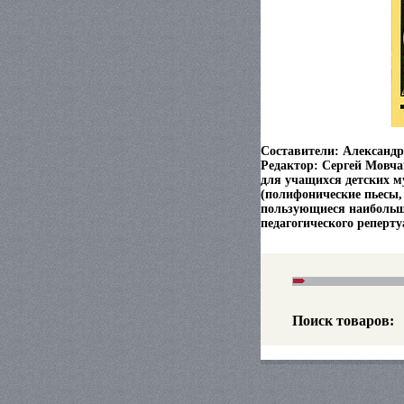
Составители: Александр
Редактор: Сергей Мовч
для учащихся детских м
(полифонические пьесы,
пользующиеся наибольш
педагогического реперту
Поиск товаров: