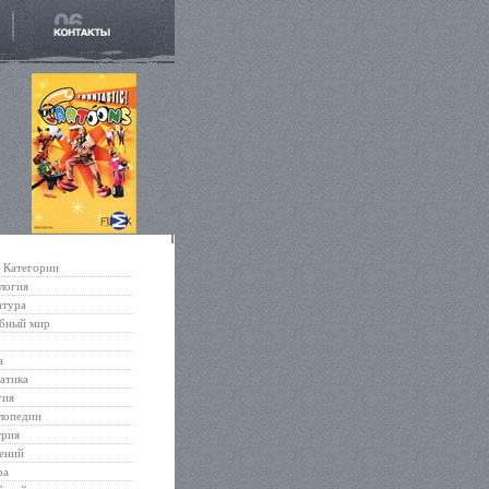
Категории
логия
атура
бный мир
а
атика
гия
лопедии
трия
ений
ра