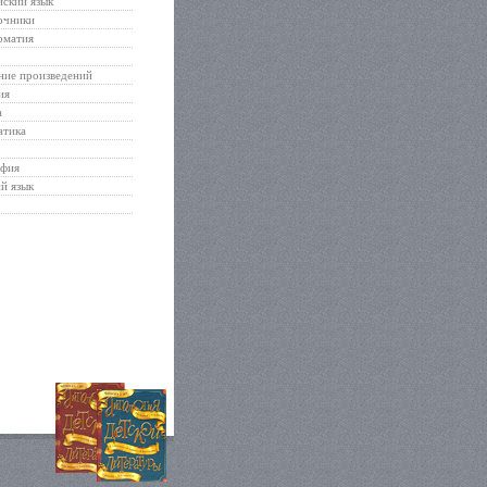
ский язык
очники
оматия
ние произведений
ия
а
атика
афия
й язык