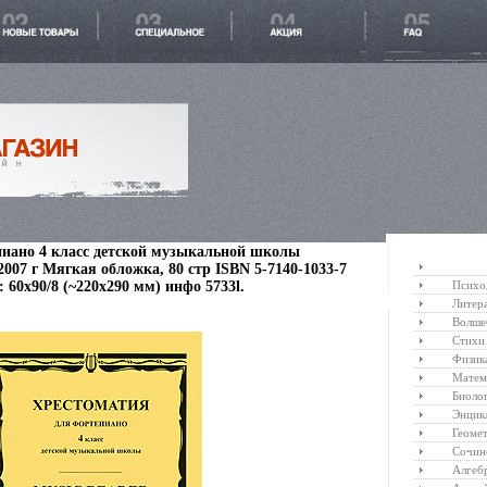
иано 4 класс детской музыкальной школы
007 г Мягкая обложка, 80 стр ISBN 5-7140-1033-7
 60x90/8 (~220х290 мм) инфо 5733l.
Психо
Литер
Волше
Стихи
Физик
Матем
Биоло
Энцик
Геоме
Сочин
Алгеб