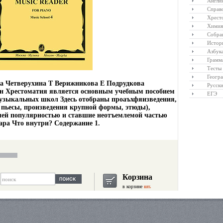
Англий
Справ
Хрест
Химия
Собра
Истор
Азбук
Грамм
Тесты
Геогр
а Четверухина Т Верижникова Е Подрудкова
Русски
ан Хрестоматия является основным учебным пособием
ЕГЭ
узыкальных школ Здесь отобраны проаъхфяизведения,
 пьесы, произведения крупной формы, этюды),
ей популярностью и ставшие неотъемлемой частью
ара Что внутри? Содержание 1.
Корзина
в корзине
шт.