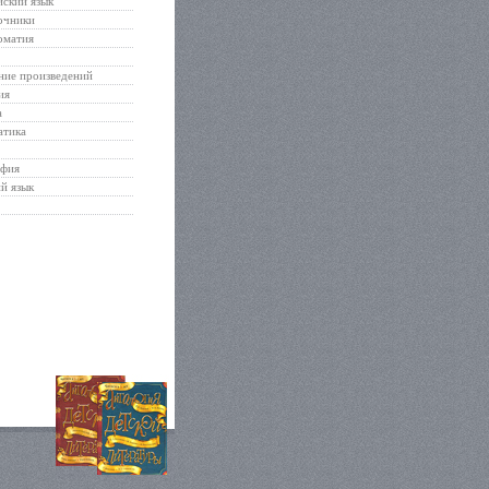
ский язык
очники
оматия
ние произведений
ия
а
атика
афия
й язык