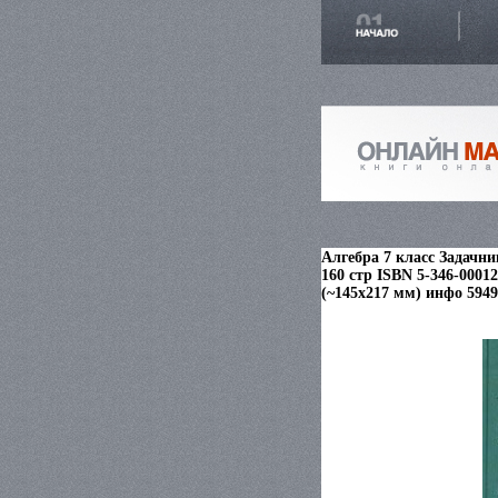
Алгебра 7 класс Задачни
160 стр ISBN 5-346-00012
(~145х217 мм) инфо 5949