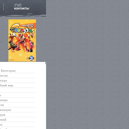
Категории
логия
атура
бный мир
а
атика
гия
лопедии
трия
ений
ра