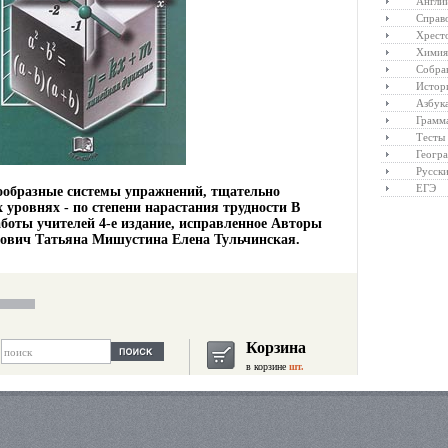
Англий
Справ
Хрест
Химия
Собра
Истор
Азбук
Грамм
Тесты
Геогр
Русски
ЕГЭ
ообразные системы упражнений, тщательно
 уровнях - по степени нарастания трудности В
аботы учителей 4-е издание, исправленное Авторы
вич Татьяна Мишустина Елена Тульчинская.
Корзина
в корзине
шт.