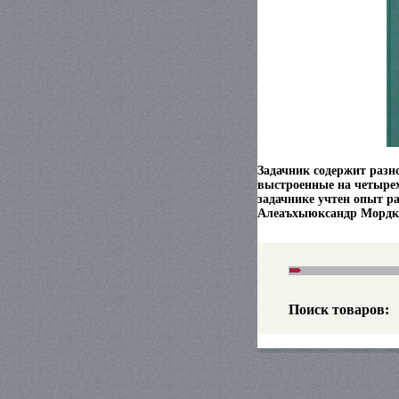
Задачник содержит разн
выстроенные на четырех
задачнике учтен опыт р
Алеаъхыюксандр Мордко
Поиск товаров: