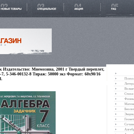
к Издательство: Мнемозина, 2001 г Твердый переплет,
-7, 5-346-00132-8 Тираж: 50000 экз Формат: 60x90/16
l.
Психо
Литер
Волше
Стихи
Физик
Матем
Биоло
Энцик
Геоме
Сочин
Алгеб