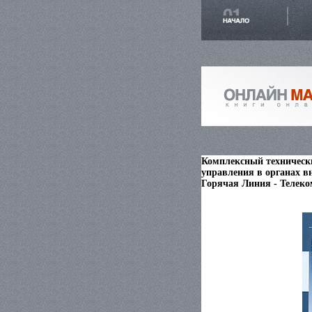
Комплексный технически
управления в органах вн
Горячая Линия - Телеком