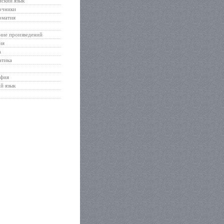
ский язык
очники
оматия
ние произведений
ия
а
атика
афия
й язык