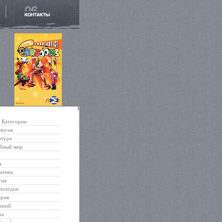
Категории
логия
атура
бный мир
а
атика
гия
лопедии
трия
ений
ра