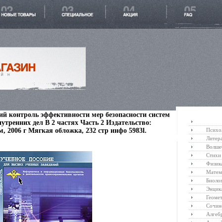
й контроль эффективности мер безопасности систем
утренних дел В 2 частях Часть 2 Издательство:
, 2006 г Мягкая обложка, 232 стр инфо 5983l.
Психо
Литер
Волше
Стихи
Физик
Матем
Биоло
Энцик
Геоме
Сочин
Алгеб