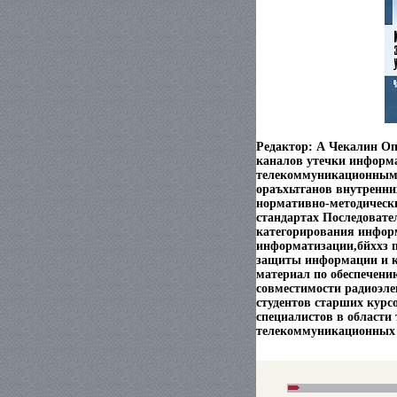
Редактор: А Чекалин Оп
каналов утечки информа
телекоммуникационным с
ораъхьтганов внутренни
нормативно-методическ
стандартах Последовате
категорирования инфор
информатизации,бйххз 
защиты информации и к
материал по обеспечени
совместимости радиоэле
студентов старших курс
специалистов в области
телекоммуникационных 