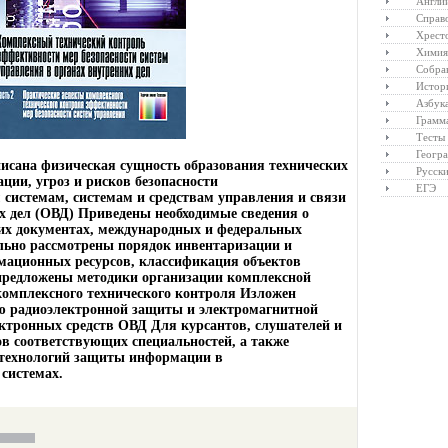
Англий
Справ
Хрест
Химия
Собра
Истор
Азбук
Грамм
Тесты
Геогр
исана физическая сущность образования технических
Русски
ции, угроз и рисков безопасности
ЕГЭ
истемам, системам и средствам управления и связи
х дел (ОВД) Приведены необходимые сведения о
их документах, международных и федеральных
льно рассмотрены порядок инвентаризации и
мационных ресурсов, классификация объектов
предложены методики организации комплексной
омплексного технического контроля Изложен
ю радиоэлектронной защиты и электромагнитной
ктронных средств ОВД Для курсантов, слушателей и
ов соответствующих специальностей, а также
 технологий защиты информации в
системах.