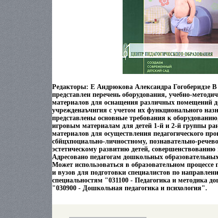
Редакторы: Е Андрюкова Александра Гогоберидзе В
представлен перечень оборудования, учебно-методи
материалов для оснащения различных помещений 
учрежденаъчнгия с учетом их функционального назн
представлены основные требования к оборудованию
игровым материалам для детей 1-й и 2-й группы ран
материалов для осуществления педагогического про
сбйцхпоциально-личностному, познавательно-речево
эстетическому развитию детей, совершенствованию 
Адресовано педагогам дошкольных образовательны
Может использоваться в образовательном процессе 
и вузов для подготовки специалистов по направлени
специальностям "031100 - Педагогика и методика д
"030900 - Дошкольная педагогика и психология".