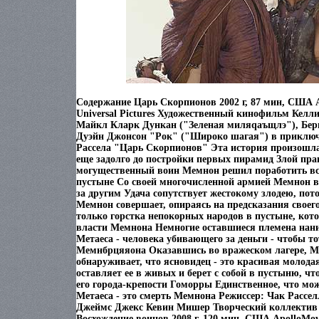
Содержание Царь Скорпионов 2002 г, 87 мин, США Al
Universal Pictures Художественный кинофильм Келли
Майкл Кларк Дункан ("Зеленая миляqаъщлэ"), Бер
Дуэйн Джонсон "Рок" ("Широко шагая") в приклю
Рассела "Царь Скорпионов" Эта история произошла 
еще задолго до постройки первых пирамид Злой пр
могущественный воин Мемнон решил поработить вс
пустыне Со своей многочисленной армией Мемнон 
за другим Удача сопутствует жестокому злодею, пот
Мемнон совершает, опираясь на предсказания своег
только горстка непокорных народов в пустыне, кот
власти Мемнона Немногие оставшиеся племена нан
Метаеса - человека убивающего за деньги - чтобы т
Мемнбрцяяона Оказавшись во вражеском лагере, Ме
обнаруживает, что ясновидец - это красивая молод
оставляет ее в живых и берет с собой в пустыню, 
его города-крепости Гоморры Единственное, что мож
Метаеса - это смерть Мемнона Режиссер: Чак Расс
Джеймс Джекс Кевин Мишер Творческий коллектив 
Восхождение воинов 2008 г, 120 мин, США ApolloMovi