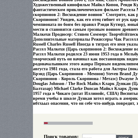
Художественный кинофильм Майкл Копон, Ренди Ку
фантастическом приключенческом фильме Рассела 
скорпионов 2: Восхождение воинов" Смотрите, как р
Скорпионов! Увидев, как его отец гибнет от рук цар
чемпионата по боям без правил Рэнди Кутюр), юный
мести и становится самым грозным воином древнего
Малкехи Продюсер: Стивен Соммерс Творчбтйтпеск
Дополнительные материалы Режиссеры Чак Расселл
Russell Charles Russell Иногда в титрах его имя ука
Рассел Малкехи (Царь скорпионов 2: Восхождение во
Рассел Малкехи родился 23 июня 1953 года в Мельб
творческий путь он начинал как постановщик видео
родоначальником этого жанра Первым видеоклипом
августа 1981 года, стала его работа для Актеры (пок
Брэнд (Царь Скорпионов - Мемнон) Steven Brand Д
Скорпионов - Король Скорпиона / Метаэс) Dwayne J
Douglas Johnson / The Rock Майкл Кларк Дункан (Ц
Балтазар) Michael Clarke Duncan Майкл Кларк Дунк
1957 года в Чикаго (штат Иллинойс, США) Воспитыв
время учебы в школе Дункан хотел играть в америк
ибтхьыз опасения, что он себе что-нибудь повредит, 
Поиск товаров: