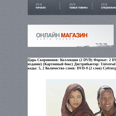
Царь Скорпионов: Коллекция (2 DVD) Формат: 2 D
издание) (Картонный бокс) Дистрибьютор: Universal
коды: 5, 2 Количество слоев: DVD-9 (2 слоя) Субтит