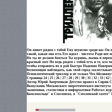
Он живет рядом с тобой Ему неуютно среди нас Он 
такой, какая она есть Его идеал - чистота Ради нее 
Но ты не должен бояться Ты куришь, пьешь и пере
красный свет Но ведь рядом с тобой есть и те, кто ч
чтобы отправить их в рай Быстро Надежно Наверняк
беспомощно наблюдать, как твой город захлестывае
Психологический триллер и не только Что бйхэжвну
Страница 24 | 25 | 26 | 27 | 28 | 29 | 30 | 31 | 32 | 33 | 62 | 
Автор Юрий Аверченков Детство провел в Сирии С
Выпускник Московского энергетического института 
экономики, статистики и информатики Работал жу
Комсомольце" в Смоленске, в "Смоленской газете" 