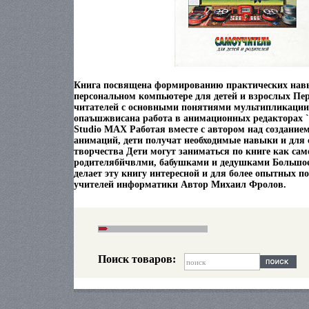
Книга посвящена формированию практических нав
персональном компьютере для детей и взрослых Пер
читателей с основными понятиями мультипликации 
опаъшжвисана работа в анимационных редакторах 
Studio MAX Работая вместе с автором над создани
анимаций, дети получат необходимые навыки и для 
творчества Дети могут заниматься по книге как само
родителябйчвлми, бабушками и дедушками Большое
делает эту книгу интересной и для более опытных по
учителей информатики Автор Михаил Фролов.
Поиск товаров: