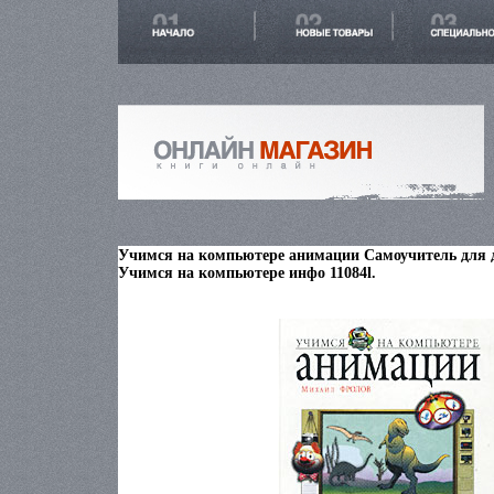
Учимся на компьютере анимации Самоучитель для д
Учимся на компьютере инфо 11084l.