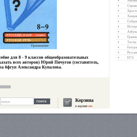
Англий
Справ
Хрест
Химия
Собра
Истор
Азбук
Грамм
Тесты
Геогр
Русски
особие для 8 - 9 классов общеобразовательных
ЕГЭ
азать всех авторов) Юрий Пичугов (составитель,
ва бфгуп Александра Купалова.
Корзина
в корзине
шт.