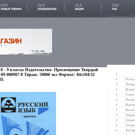
8 - 9 классы Издательство: Просвещение Твердый
5-09-008907-8 Тираж: 50000 экз Формат: 84x104/32
1l.
Психо
Литер
Волше
Стихи
Физик
Матем
Биоло
Энцик
Геоме
Сочин
Алгеб