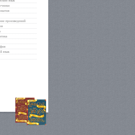
ский язык
очники
оматия
ние произведений
ия
а
атика
афия
й язык