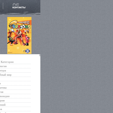
Категории
логия
атура
бный мир
а
атика
гия
лопедии
трия
ений
ра