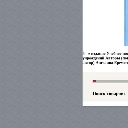
5 - е издание Учебное п
учреждений Авторы (пок
автор) Ангелина Еремее
Поиск товаров: