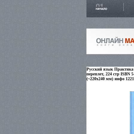
Русский язык Практика 
переплет, 224 стр ISBN 
(~220x240 мм) инфо 1221