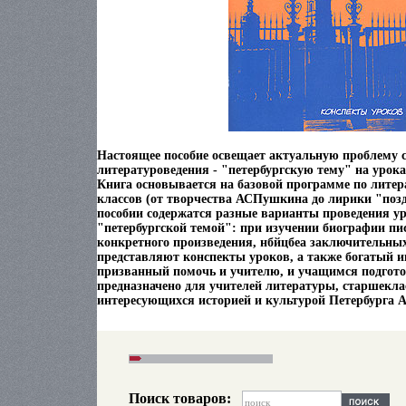
Настоящее пособие освещает актуальную проблему 
литературоведения - "петербургскую тему" на урок
Книга основывается на базовой программе по литера
классов (от творчества АСПушкина до лирики "поз
пособии содержатся разные варианты проведения ур
"петербургской темой": при изучении биографии пи
конкретного произведения, нбйцбеа заключительных
представляют конспекты уроков, а также богатый 
призванный помочь и учителю, и учащимся подгото
предназначено для учителей литературы, старшекла
интересующихся историей и культурой Петербурга 
Поиск товаров: