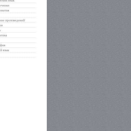
ский язык
очники
оматия
ние произведений
ия
а
атика
афия
й язык