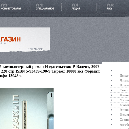
 компьютерный роман Издательство: Р Валент, 2007 г
220 стр ISBN 5-93439-190-9 Тираж: 10000 экз Формат:
инфо 13048n.
Психо
Литер
Волше
Стихи
Физик
Матем
Биоло
Энцик
Геоме
Сочин
Алгеб