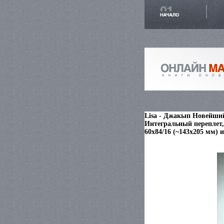
Lisa - Джакып Новейший
Интегральный переплет, 
60x84/16 (~143х205 мм) 