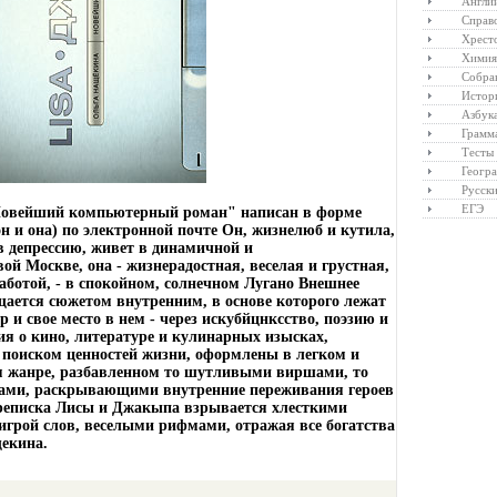
Англий
Справ
Хрест
Химия
Собра
Истор
Азбук
Грамм
Тесты
Геогр
Русски
ЕГЭ
Новейший компьютерный роман" написан в форме
он и она) по электронной почте Он, жизнелюб и кутила,
 депрессию, живет в динамичной и
й Москве, она - жизнерадостная, веселая и грустная,
аботой, - в спокойном, солнечном Лугано Внешнее
щается сюжетом внутренним, в основе которого лежат
 и свое место в нем - через искубйцнксство, поэзию и
 о кино, литературе и кулинарных изысках,
поиском ценностей жизни, оформлены в легком и
 жанре, разбавленном то шутливыми виршами, то
хами, раскрывающими внутренние переживания героев
ереписка Лисы и Джакыпа взрывается хлесткими
игрой слов, веселыми рифмами, отражая все богатства
екина.