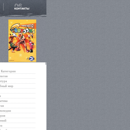
Категории
логия
атура
бный мир
а
атика
гия
лопедии
трия
ений
ра