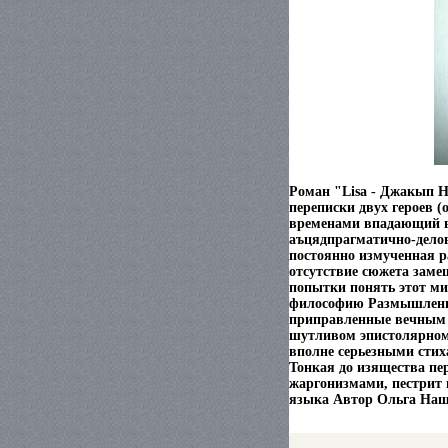
Роман "Lisa - Джакып 
переписки двух героев (
временами впадающий в
аъцядпрагматично-делово
постоянно измученная р
отсутствие сюжета заме
попытки понять этот мир
философию Размышления
приправленные вечным 
шутливом эпистолярном
вполне серьезными сти
Тонкая до изящества п
жаргонизмами, пестрит 
языка Автор Ольга Нащ