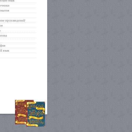
ский язык
очники
оматия
ние произведений
ия
а
атика
афия
й язык