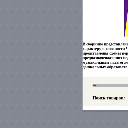
В сборнике представлен
характеру и сложности 
представлены схемы пер
предназначенааъшшз пед
музыкальным педагогам
дошкольных образовате
Поиск товаров: