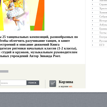
Англий
Справ
Хрест
Химия
Собра
Истор
Азбук
Грамм
Тесты
ы 25 танцевальных композиций, разнообразных по
Геогр
Чтобы облегчить разучивание танцев, в книге
Русски
естроений и описание движений Книга
ЕГЭ
агогам ритмики начальных классов (1-2 классы),
 студий и кружков, музыкальным руководителям
льных учреждений Автор Зинаида Роот.
Корзина
в корзине
шт.