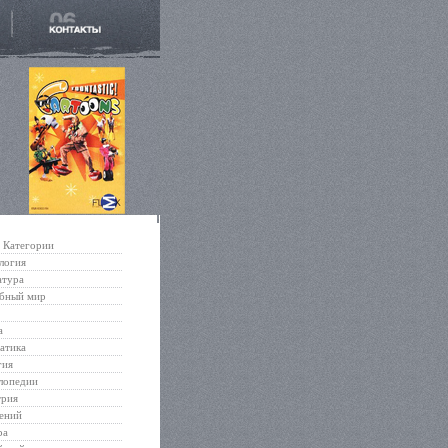
Категории
логия
атура
бный мир
а
атика
гия
лопедии
трия
ений
ра