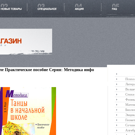
е Практическое пособие Серия: Методика инфо
Психо
Литер
Волше
Стихи
Физик
Матем
Биоло
Энцик
Геоме
Сочин
Алгеб