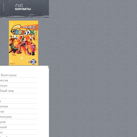
Категории
логия
атура
бный мир
а
атика
гия
лопедии
трия
ений
ра