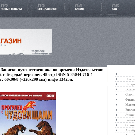
Записки путешественника во времени Издательство:
2 г Твердый переплет, 48 стр ISBN 5-85044-716-4
: 60x90/8 (~220х290 мм) инфо 13423n.
Психо
Литер
Волше
Стихи
Физик
Матем
Биоло
Энцик
Геоме
Сочин
Алгеб