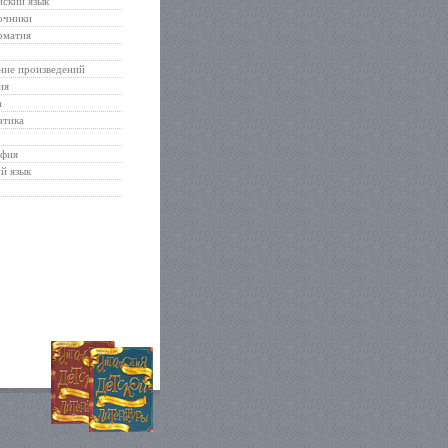
ский язык
очники
оматия
ние произведений
ия
а
атика
афия
й язык