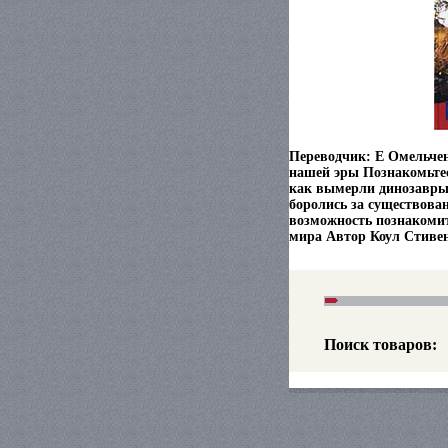
Переводчик: Е Омельчен
нашей эры Познакомьтес
как вымерли динозавры
боролись за существова
возможность познакомить
мира Автор Коул Стивен
Поиск товаров: