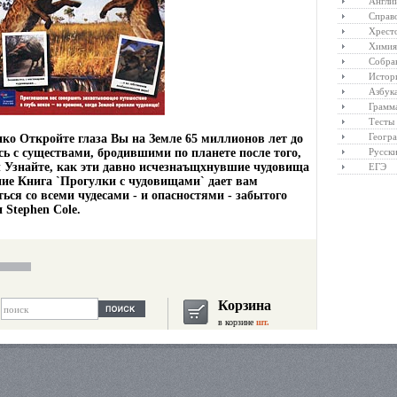
Англий
Справ
Хрест
Химия
Собра
Истор
Азбук
Грамм
Тесты
Геогр
ко Откройте глаза Вы на Земле 65 миллионов лет до
ь с существами, бродившими по планете после того,
Русски
 Узнайте, как эти давно исчезнаъщхнувшие чудовища
ЕГЭ
ние Книга `Прогулки с чудовищами` дает вам
ся со всеми чудесами - и опасностями - забытого
 Stephen Cole.
Корзина
в корзине
шт.