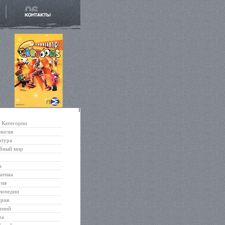
Категории
логия
атура
бный мир
а
атика
гия
лопедии
трия
ений
ра