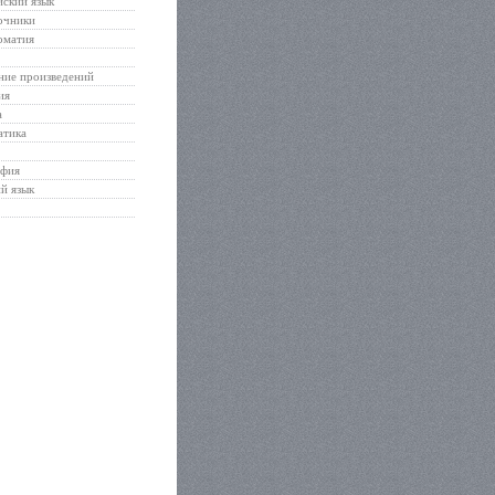
ский язык
очники
оматия
ние произведений
ия
а
атика
афия
й язык